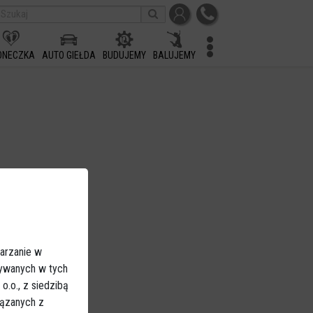
ONECZKA
AUTO GIEŁDA
BUDUJEMY
BALUJEMY
arzanie w
sywanych w tych
.o., z siedzibą
iązanych z