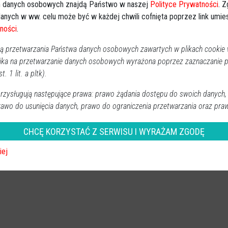
 danych osobowych znajdą Państwo w naszej
Polityce Prywatności
. 
anych w ww. celu może być w każdej chwili cofnięta poprzez link umi
ności
.
 przetwarzania Państwa danych osobowych zawartych w plikach cookie w
ika na przetwarzanie danych osobowych wyrażona poprzez zaznaczanie
t. 1 lit. a pltk).
zysługują następujące prawa: prawo żądania dostępu do swoich danych,
rawo do usunięcia danych, prawo do ograniczenia przetwarzania oraz pra
nych. Więcej informacji na temat przetwarzania Państwa danych osobowy
 Państwu uprawnień, znajdziecie Państwo w naszej
Polityce Prywatności.
CHCĘ KORZYSTAĆ Z SERWISU I WYRAŻAM ZGODĘ
iej