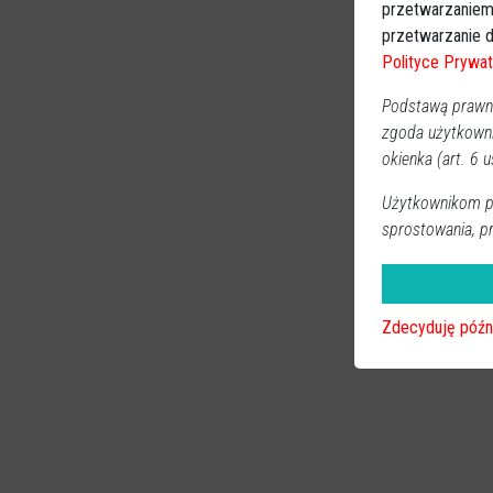
przetwarzaniem
przetwarzanie d
Polityce Prywat
Podstawą prawną
zgoda użytkown
okienka (art. 6 us
Użytkownikom pr
sprostowania, p
przenoszenia da
przysługujących
Zdecyduję późn