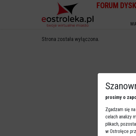
FORUM DYS
WI
Strona została wyłączona.
Szanown
prosimy o zapo
Zgadzam się na
celach analizy
plikach, pozost
w Ostrołęce prz