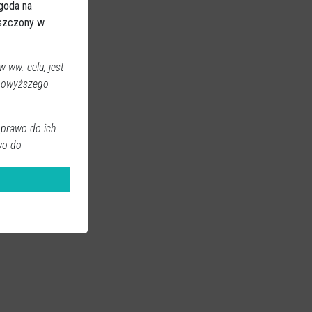
Zgoda na
eszczony w
 ww. celu, jest
 powyższego
 prawo do ich
wo do
ch, w tym