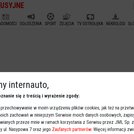
KUSYJNE
ADOMOŚCI
OGŁOSZENIA
SPORT
ZDJĘCIA
TV OSTROŁĘKA
NEKROLOGI
SŁ
y internauto,
znanie się z treścią i wyrażenie zgody:
 przechowywanie w moim urządzeniu plików cookies, jak też na przetw
 moich zachowań w niniejszym Serwisie moich danych osobowych, zapi
awianych przeze mnie w ramach korzystania z Serwisu przez JML Sp. z o
y ul. Nasypowa 7 oraz jego
Zaufanych partnerów
. Więcej informacji zw